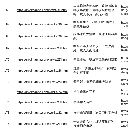
攻城掠地庞德攻略—攻城掠地庞
http
166
https://m.dlmanna.com/news/31.html
德攻略视频：庞德攻城掠地攻
de-g
chen
略：攻无不克，战无不胜
红警重生：1600x900分辨率下
http
167
https://m.dlmanna.com/works/30.html
1600
的战略征战
探秘海底大监狱：航海王终极挑
http
168
https://m.dlmanna.com/works/29.html
hang
战
红警基洛夫全面攻击：战火蔓
http
169
https://m.dlmanna.com/news/28.html
mian
延，敌人无处可逃
http
拳皇命运：极速掌握新英雄技能
170
https://m.dlmanna.com/news/27.html
zhan
红警2：调整金币等级，实现战
http
171
https://m.dlmanna.com/works/26.html
deng
争财富平衡
http
拳皇14：揭秘隐藏角色玩法
172
https://m.dlmanna.com/news/25.html
cang
http
类似暗黑的手游
173
https://m.dlmanna.com/works/24.html
you.
http
手游赚人名币
174
https://m.dlmanna.com/news/23.html
bi.w
http
移动基站辐射：安全与科学评估
175
https://m.dlmanna.com/works/22.html
quan
手游渠道合作：缔造流量红利，
http
176
https://m.dlmanna.com/news/21.html
zao-
抢滩用户市场