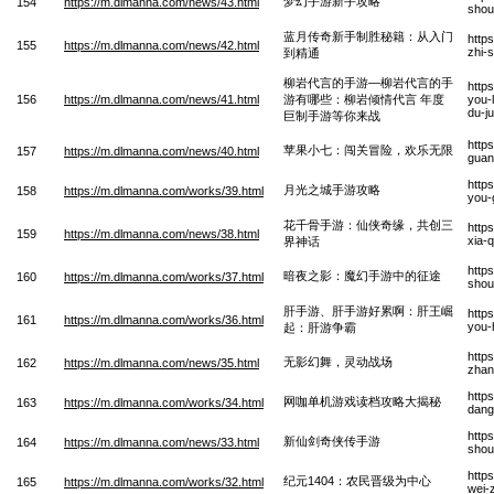
梦幻手游新手攻略
154
https://m.dlmanna.com/news/43.html
shou
蓝月传奇新手制胜秘籍：从入门
http
155
https://m.dlmanna.com/news/42.html
zhi-
到精通
柳岩代言的手游—柳岩代言的手
http
156
https://m.dlmanna.com/news/41.html
游有哪些：柳岩倾情代言 年度
you-
du-j
巨制手游等你来战
http
苹果小七：闯关冒险，欢乐无限
157
https://m.dlmanna.com/news/40.html
guan
http
月光之城手游攻略
158
https://m.dlmanna.com/works/39.html
you-
花千骨手游：仙侠奇缘，共创三
http
159
https://m.dlmanna.com/news/38.html
xia-
界神话
http
暗夜之影：魔幻手游中的征途
160
https://m.dlmanna.com/works/37.html
shou
肝手游、肝手游好累啊：肝王崛
http
161
https://m.dlmanna.com/works/36.html
you-
起：肝游争霸
http
无影幻舞，灵动战场
162
https://m.dlmanna.com/news/35.html
zhan
http
网咖单机游戏读档攻略大揭秘
163
https://m.dlmanna.com/works/34.html
dang
http
新仙剑奇侠传手游
164
https://m.dlmanna.com/news/33.html
shou
http
纪元1404：农民晋级为中心
165
https://m.dlmanna.com/works/32.html
wei-