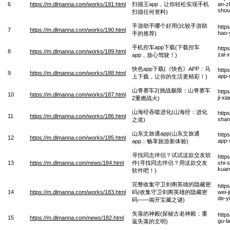
6
https://m.dlmanna.com/works/191.html
扫描王app，让你轻松实现手机
an-z
shou
扫描任何资料)
手游助手哪个好用(比较手游助
http
7
https://m.dlmanna.com/works/190.html
hao-
手的推荐)
手机控车app下载(下载控车
http
8
https://m.dlmanna.com/works/189.html
zai-
app，放心驾驶！)
快色app下载(《快色》APP：马
http
9
https://m.dlmanna.com/works/188.html
app-
上下载，让你的生活更精彩！)
山脊赛车2(挑战极限：山脊赛车
http
10
https://m.dlmanna.com/works/187.html
ji-x
2重燃战火)
山海经吞噬进化(山海经：进化
http
11
https://m.dlmanna.com/works/186.html
shan
之道)
山东文旅通app(山东文旅通
http
12
https://m.dlmanna.com/works/185.html
app-
app：畅享旅游新体验)
寻找同志伴侣？试试这款交友软
http
13
https://m.dlmanna.com/news/184.html
件(寻找同志伴侣？用这款交友
shi-
kuan
软件吧！)
完整收集守卫剑阁英雄的隐藏密
http
14
https://m.dlmanna.com/works/183.html
码(收集守卫剑阁英雄的隐藏密
wei-
de-y
码——揭开宝藏之谜)
失落的神殿(探秘古老神殿：重
http
15
https://m.dlmanna.com/news/182.html
gu-l
返失落的文明)