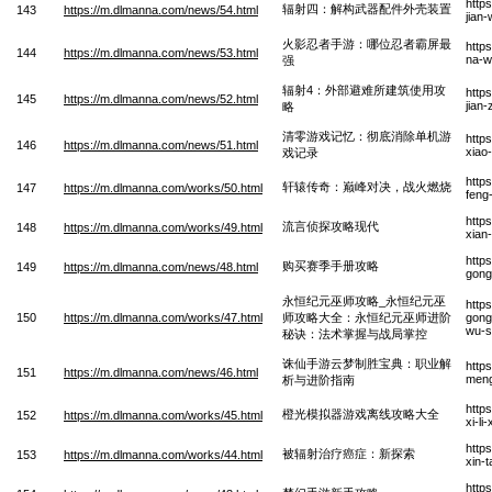
http
辐射四：解构武器配件外壳装置
143
https://m.dlmanna.com/news/54.html
jian
火影忍者手游：哪位忍者霸屏最
http
144
https://m.dlmanna.com/news/53.html
na-w
强
辐射4：外部避难所建筑使用攻
http
145
https://m.dlmanna.com/news/52.html
jian
略
清零游戏记忆：彻底消除单机游
http
146
https://m.dlmanna.com/news/51.html
xiao-
戏记录
http
轩辕传奇：巅峰对决，战火燃烧
147
https://m.dlmanna.com/works/50.html
feng
http
流言侦探攻略现代
148
https://m.dlmanna.com/works/49.html
xian
http
购买赛季手册攻略
149
https://m.dlmanna.com/news/48.html
gong
永恒纪元巫师攻略_永恒纪元巫
http
150
https://m.dlmanna.com/works/47.html
师攻略大全：永恒纪元巫师进阶
gong
wu-s
秘诀：法术掌握与战局掌控
诛仙手游云梦制胜宝典：职业解
http
151
https://m.dlmanna.com/news/46.html
meng
析与进阶指南
http
橙光模拟器游戏离线攻略大全
152
https://m.dlmanna.com/works/45.html
xi-l
http
被辐射治疗癌症：新探索
153
https://m.dlmanna.com/works/44.html
xin-
http