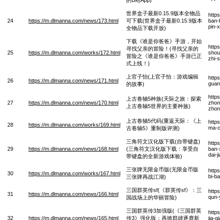
世界盒子最新0.15.9版本全物品
http
24
https://m.dlmanna.com/news/173.html
可下载(世界盒子最新0.15.9版本
ban-
pin-
全物品下载开放)
下载《谁是你爸爸》手游，开始
http
寻找父亲的冒险！(寻找父亲的
25
https://m.dlmanna.com/works/172.html
shou
冒险之《谁是你爸爸》手游已正
zhi-
式上线！)
上官子怡(上官子怡：游戏编辑
http
26
https://m.dlmanna.com/news/171.html
guan
的故事)
http
上古卷轴5种族(天际之旅：探索
27
https://m.dlmanna.com/news/170.html
zhon
上古卷轴5世界的主要种族)
zhon
上古卷轴5代码(重返天际：《上
http
28
https://m.dlmanna.com/works/169.html
ma-c
古卷轴5》重制版评测)
三角符文汉化版下载(自带键盘)
http
29
https://m.dlmanna.com/news/168.html
(三角符文汉化版下载：享受自
ban-
dai-
带键盘的全新游戏体验)
三张牌无限金币版(无限金币版
http
30
https://m.dlmanna.com/works/167.html
bi-b
三张牌再战江湖)
三国群英传sf(《群英传sf》：三
http
31
https://m.dlmanna.com/news/166.html
qun-
国战场上的华丽冒险)
三国群英传3加强版(《三国群英
http
32
https://m.dlmanna.com/news/165.html
传3》强化版：再掀群雄逐鹿新
jia-