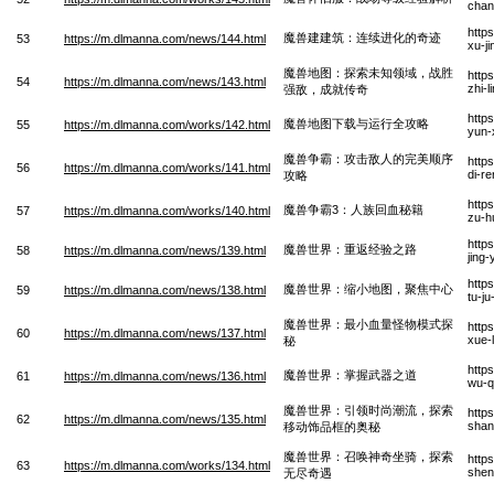
chang
http
魔兽建建筑：连续进化的奇迹
53
https://m.dlmanna.com/news/144.html
xu-ji
魔兽地图：探索未知领域，战胜
http
54
https://m.dlmanna.com/news/143.html
zhi-
强敌，成就传奇
http
魔兽地图下载与运行全攻略
55
https://m.dlmanna.com/works/142.html
yun-
魔兽争霸：攻击敌人的完美顺序
http
56
https://m.dlmanna.com/works/141.html
di-r
攻略
http
魔兽争霸3：人族回血秘籍
57
https://m.dlmanna.com/works/140.html
zu-h
http
魔兽世界：重返经验之路
58
https://m.dlmanna.com/news/139.html
jing
http
魔兽世界：缩小地图，聚焦中心
59
https://m.dlmanna.com/news/138.html
tu-j
魔兽世界：最小血量怪物模式探
http
60
https://m.dlmanna.com/news/137.html
xue-
秘
http
魔兽世界：掌握武器之道
61
https://m.dlmanna.com/news/136.html
wu-q
魔兽世界：引领时尚潮流，探索
http
62
https://m.dlmanna.com/news/135.html
shan
移动饰品框的奥秘
魔兽世界：召唤神奇坐骑，探索
http
63
https://m.dlmanna.com/works/134.html
shen
无尽奇遇