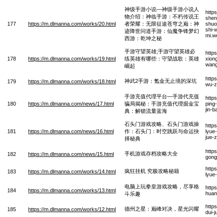
神级手游小说—神级手游小说人
http
物介绍：神临手游：不朽传说王
shen
177
https://m.dlmanna.com/works/20.html
者荣耀：无限征途苍穹之巅：神
shuo
shi-
迹降世问道手游：仙魔争锋梦幻
mi.w
西游：乾坤之秘
手游守望英雄;手游守望英雄必
http
178
https://m.dlmanna.com/works/19.html
练英雄有哪些：守望战歌：英雄
xion
wang
崛起
http
神武2手游：氪金无止境的深坑
179
https://m.dlmanna.com/works/18.html
wu-z
手游充值代理平台—手游代充值
http
180
https://m.dlmanna.com/news/17.html
骗局揭秘：手游充值代理掘金宝
ping
jin-b
典：解锁流量蓝海
石头门游戏攻略、石头门游戏操
http
181
https://m.dlmanna.com/news/16.html
作：石头门：时空跳跃与命运抉
lyue
jue-
择秘典
http
手机游戏存档攻略大全
182
https://m.dlmanna.com/news/15.html
gong
http
疯狂挂机 究极攻略秘籍
183
https://m.dlmanna.com/works/14.html
lyue-
电脑上玩拳皇游戏攻略，尽享格
http
184
https://m.dlmanna.com/works/13.html
huan
斗乐趣
http
德州之星：巅峰对决，星光闪耀
185
https://m.dlmanna.com/works/12.html
dui-