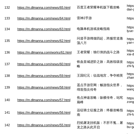
http
百度王者荣耀单机版下载攻略
132
https://m.dlmanna.com/news/65.html
dan-
雷神2手游
133
https://m.dlmanna.com/news/64.html
http
http
电脑单机游戏攻略指南
134
https://m.dlmanna.com/news/63.html
lyue
问道手游烽烟四起，跨服世道激
http
135
https://m.dlmanna.com/news/62.html
yan-
荡八方
http
王者荣耀：独行侠的战斗之路
136
https://m.dlmanna.com/works/61.html
xia-
铁血皇城进阶之旅：高效练级攻
http
137
https://m.dlmanna.com/news/60.html
zhi-l
略
http
王国纪元：征战地宫，争夺精英
138
https://m.dlmanna.com/news/59.html
zhan
遥点手游官网：畅游指尖世界，
http
139
https://m.dlmanna.com/news/58.html
wang
缔造指尖传奇
焦点神途攻略：纵横传奇，叱咤
http
140
https://m.dlmanna.com/news/57.html
zong
巅峰
远征骑士征服之路：终极攻略指
http
141
https://m.dlmanna.com/news/56.html
zhi-
南
烈焰屠龙挂机版：不肝不氪，屠
http
142
https://m.dlmanna.com/news/55.html
bu-g
龙之路从此开启