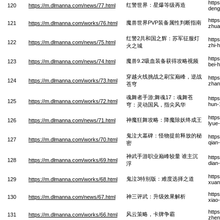
http
红警世界：星爆等级再造
120
https://m.dlmanna.com/news/77.html
deng
http
魔兽世界PVP装备属性判断指南
121
https://m.dlmanna.com/works/76.html
zhua
红警2共和国之辉：苏军征服灯
http
122
https://m.dlmanna.com/news/75.html
zhi-
火之城
http
魔兽9.2吸血装备获得攻略视频
123
https://m.dlmanna.com/news/74.html
bei-
穿越火线挑战之刷宝巅峰，逆战
http
124
https://m.dlmanna.com/works/73.html
zhan
苍穹
魂舞者手游;舞魂17：魂舞苍
http
125
https://m.dlmanna.com/works/72.html
hun-
穹：灵动国风，指尖风华
http
神魔狂舞攻略：降魔除妖终成王
126
https://m.dlmanna.com/news/71.html
lyue
鬼泣大墓碑：怪物提前释放的秘
http
127
https://m.dlmanna.com/works/70.html
qian
密
神武手游职业巅峰较量 谁主沉
http
128
https://m.dlmanna.com/works/69.html
dian
浮
http
鬼泣3特别版：难度选择之道
129
https://m.dlmanna.com/works/68.html
xuan
http
神三评武：升级效果解析
130
https://m.dlmanna.com/news/67.html
xiao
http
风云策略，卡牌争霸
131
https://m.dlmanna.com/works/66.html
zhen