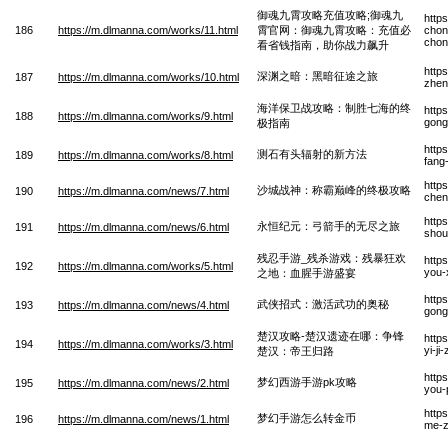
御魂九霄攻略充值攻略;御魂九
http
186
https://m.dlmanna.com/works/11.html
霄官网：御魂九霄攻略：充值必
chon
chon
看省钱指南，助你战力飙升
http
深渊之暗：黑暗征途之旅
187
https://m.dlmanna.com/works/10.html
zhen
海洋保卫战攻略：制胜七海的终
http
188
https://m.dlmanna.com/works/9.html
gong
极指南
http
测石有头辐射的新方法
189
https://m.dlmanna.com/works/8.html
fang
http
沙城战神：称霸巅峰的终极攻略
190
https://m.dlmanna.com/news/7.html
chen
http
永恒纪元：弓箭手的无尽之旅
191
https://m.dlmanna.com/news/6.html
shou
残忍手游_残杀游戏：残暴狂欢
http
192
https://m.dlmanna.com/works/5.html
you-
之地：血腥手游盛宴
http
武侠招式：激活武功的奥秘
193
https://m.dlmanna.com/news/4.html
gong
楚汉攻略-楚汉遗迹在哪：争锋
http
194
https://m.dlmanna.com/works/3.html
yi-j
楚汉：帝王归路
http
梦幻西游手游pk攻略
195
https://m.dlmanna.com/news/2.html
you-
http
梦幻手游怎么转金币
196
https://m.dlmanna.com/news/1.html
me-z