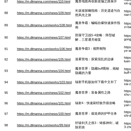
魔兽地图再创新改编之路展开
87
https://m.dlmanna.com/news/110.html
xin-
长坂坡探幽指南：历史遗迹与自
http
88
https://m.dlmanna.com/news/109.html
nan-l
然风光之旅
魔兽争霸：蝙蝠自爆快速操作指
http
89
https://m.dlmanna.com/works/108.html
zi-b
南
部落守卫战5-4攻略：阵型破
http
90
https://m.dlmanna.com/news/107.html
gong
解，三星通关秘笈
http
魔兽争霸3：视野翱翔
91
https://m.dlmanna.com/works/106.html
ye-a
http
迷雾营地：探索混乱的边缘
92
https://m.dlmanna.com/news/105.html
luan
魔兽世界：隐藏buff图标，揭秘
http
93
https://m.dlmanna.com/news/104.html
buff-
隐藏的力量
http
辐射手机版如何下载中文补丁
94
https://m.dlmanna.com/works/103.html
xia-
http
魔兽世界：装备属性之路
95
https://m.dlmanna.com/news/102.html
shu-
http
辐射4：快速刷经验升级攻略
96
https://m.dlmanna.com/news/101.html
yan-
http
魔兽世界：煅造师的护甲任务
97
https://m.dlmanna.com/news/100.html
shi-
轩辕剑天之痕3：铸炼神剑，破
http
98
https://m.dlmanna.com/works/99.html
3-zh
除邪祟