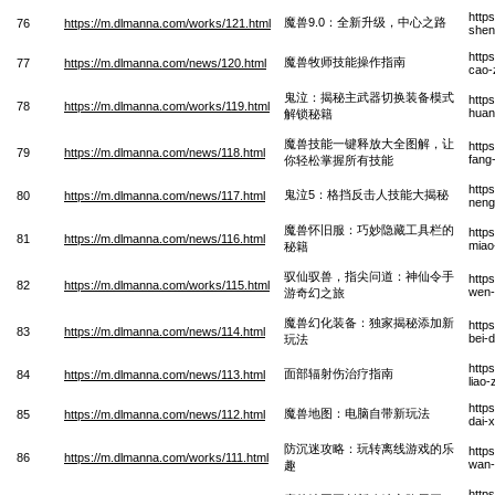
http
魔兽9.0：全新升级，中心之路
76
https://m.dlmanna.com/works/121.html
shen
http
魔兽牧师技能操作指南
77
https://m.dlmanna.com/news/120.html
cao-
鬼泣：揭秘主武器切换装备模式
http
78
https://m.dlmanna.com/works/119.html
huan
解锁秘籍
魔兽技能一键释放大全图解，让
http
79
https://m.dlmanna.com/news/118.html
fang
你轻松掌握所有技能
http
鬼泣5：格挡反击人技能大揭秘
80
https://m.dlmanna.com/news/117.html
neng
魔兽怀旧服：巧妙隐藏工具栏的
http
81
https://m.dlmanna.com/news/116.html
miao
秘籍
驭仙驭兽，指尖问道：神仙令手
http
82
https://m.dlmanna.com/works/115.html
wen-
游奇幻之旅
魔兽幻化装备：独家揭秘添加新
http
83
https://m.dlmanna.com/news/114.html
bei-d
玩法
http
面部辐射伤治疗指南
84
https://m.dlmanna.com/news/113.html
liao
http
魔兽地图：电脑自带新玩法
85
https://m.dlmanna.com/news/112.html
dai-
防沉迷攻略：玩转离线游戏的乐
http
86
https://m.dlmanna.com/works/111.html
wan-
趣
http