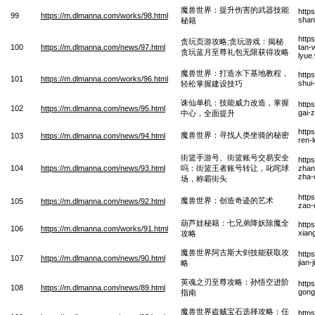
魔兽世界：提升伤害的武器技能
http
99
https://m.dlmanna.com/works/98.html
shan
秘籍
http
贪玩页游攻略;贪玩游戏：揭秘
100
https://m.dlmanna.com/news/97.html
tan-
贪玩蓝月至尊礼包无限获得攻略
lyue
魔兽世界：打造水下基地教程，
http
101
https://m.dlmanna.com/works/96.html
shui
轻松掌握建设技巧
诛仙单机：技能威力改造，掌握
http
102
https://m.dlmanna.com/news/95.html
gai-
中心，全面提升
http
魔兽世界：寻找人类坐骑的秘密
103
https://m.dlmanna.com/news/94.html
ren-
街篮手游号、街篮账号交易安全
http
104
https://m.dlmanna.com/news/93.html
吗：街篮王者账号转让，叱咤球
zhan
zha-
场，称霸街头
http
魔兽世界：创造奇迹的艺术
105
https://m.dlmanna.com/news/92.html
zao-
葫芦娃秘籍：七兄弟降妖除魔全
http
106
https://m.dlmanna.com/works/91.html
xian
攻略
魔兽世界阿古斯大剑技能获取攻
http
107
https://m.dlmanna.com/news/90.html
jian
略
英魂之刃至尊攻略：孙悟空进阶
http
108
https://m.dlmanna.com/news/89.html
gong
指南
魔兽世界盗贼宝石选择攻略：任
http