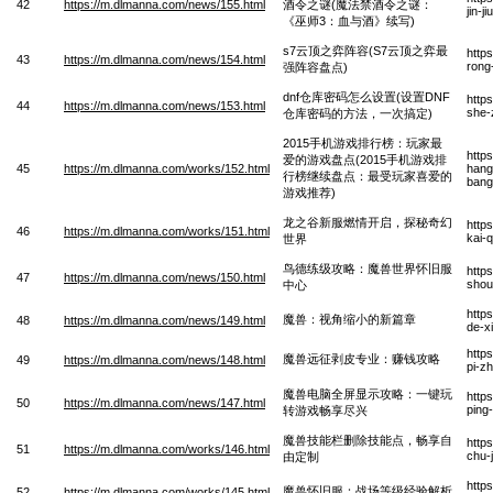
42
https://m.dlmanna.com/news/155.html
酒令之谜(魔法禁酒令之谜：
jin-j
《巫师3：血与酒》续写)
s7云顶之弈阵容(S7云顶之弈最
http
43
https://m.dlmanna.com/news/154.html
rong
强阵容盘点)
dnf仓库密码怎么设置(设置DNF
http
44
https://m.dlmanna.com/news/153.html
she-
仓库密码的方法，一次搞定)
2015手机游戏排行榜：玩家最
http
爱的游戏盘点(2015手机游戏排
45
https://m.dlmanna.com/works/152.html
hang
行榜继续盘点：最受玩家喜爱的
bang-
游戏推荐)
龙之谷新服燃情开启，探秘奇幻
http
46
https://m.dlmanna.com/works/151.html
kai-q
世界
鸟德练级攻略：魔兽世界怀旧服
http
47
https://m.dlmanna.com/news/150.html
shou
中心
http
魔兽：视角缩小的新篇章
48
https://m.dlmanna.com/news/149.html
de-x
http
魔兽远征剥皮专业：赚钱攻略
49
https://m.dlmanna.com/news/148.html
pi-z
魔兽电脑全屏显示攻略：一键玩
http
50
https://m.dlmanna.com/news/147.html
ping
转游戏畅享尽兴
魔兽技能栏删除技能点，畅享自
http
51
https://m.dlmanna.com/works/146.html
chu-
由定制
http
魔兽怀旧服：战场等级经验解析
52
https://m.dlmanna.com/works/145.html