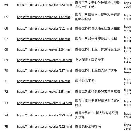
魔兽世界：中心坐标揭秘，地图
http
64
https://m.dlmanna.com/works/133.html
zuo-b
定位一目了然
魔兽世界编辑器：提升攻击速度
http
65
https://m.dlmanna.com/news/132.html
shen
的终极秘籍
http
魔兽世界武僧技能选怪速攻指南
66
https://m.dlmanna.com/works/131.html
neng
http
魔兽世界战士技能刷法大揭秘
67
https://m.dlmanna.com/news/130.html
neng
http
魔兽世界怀旧服：探索等级之巅
68
https://m.dlmanna.com/news/129.html
tan-
http
龙之秘境：驭龙天下
69
https://m.dlmanna.com/works/128.html
xia.
http
魔兽世界怀旧服猎人操作攻略
70
https://m.dlmanna.com/works/127.html
lie-
http
魔法禁书手游
71
https://m.dlmanna.com/news/126.html
you.
http
魔兽世界坐骑装备好友共享攻略
72
https://m.dlmanna.com/news/125.html
zhua
魔兽：掌握电脑屏幕界面位置的
http
73
https://m.dlmanna.com/works/124.html
nao-
绝技
魔兽世界9.0：新人装备等级提
http
74
https://m.dlmanna.com/works/123.html
zhua
升攻略
http
魔兽装备选择指南
75
https://m.dlmanna.com/works/122.html
ze-z