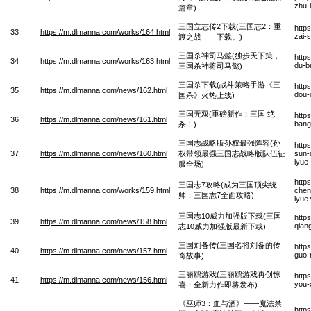
zhu-
篇章)
三国立志传2下载(三国志2：重
http
33
https://m.dlmanna.com/works/164.html
zai-
渡之战——下载。)
三国杀神司马懿(独步天下策，
http
34
https://m.dlmanna.com/works/163.html
du-b
三国杀神将司马懿)
三国杀下载(战斗策略手游《三
http
35
https://m.dlmanna.com/news/162.html
dou-
国杀》火热上线)
三国无双(重磅新作：三国 绝
http
36
https://m.dlmanna.com/news/161.html
bang
杀！)
三国志战略版孙权最强阵容(孙
http
37
https://m.dlmanna.com/news/160.html
权带领最强三国志战略版队伍征
sun-
lyue
服全场)
http
三国志7攻略(成为三国顶尖统
38
https://m.dlmanna.com/works/159.html
chen
帅：三国志7全面攻略)
lyue
三国志10威力加强版下载(三国
http
39
https://m.dlmanna.com/news/158.html
qian
志10威力加强版最新下载)
三国刘备传(三国名将刘备的传
http
40
https://m.dlmanna.com/news/157.html
guo-
奇故事)
三丽鸥游戏(三丽鸥游戏再创惊
http
41
https://m.dlmanna.com/news/156.html
you-x
喜：全新力作即将发布)
《巫师3：血与酒》——魔法禁
http