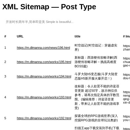
XML Sitemap — Post Type
开发时长两年半,简单即是美 Simple is beautiful...
#
URL
title
# Im
时空战记(时空战记：穿越虚实
http
1
https://m.dlmanna.com/news/196.html
zhan
界)
新标题：西游梗传攻略详解(西
http
2
https://m.dlmanna.com/works/195.html
游梗传攻略详解 – 挑战高难度
chua
gao-
BOSS篇)
斗罗大陆h5变态服(斗罗大陆变
http
3
https://m.dlmanna.com/works/194.html
dou-
态版H5新开服火爆开启！)
改标题：令人欲罢不能的诗蓝语
音更新 超过50字，故示例仅供
http
参考，请再次指定具体的字数范
neng
4
https://m.dlmanna.com/works/193.html
qing-
围。(编辑推荐：诗蓝语音更
xin-
新，带来让人欲罢不能的游戏享
受)
探索全球的RPG游戏世界(深入
http
5
https://m.dlmanna.com/works/192.html
you-
挖掘RPG游戏的全球玩法奥妙)
扫描王app下载安装到手机(下载
http