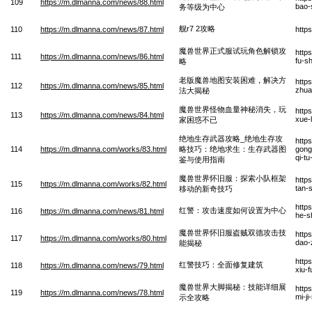
109
https://m.dlmanna.com/news/88.html
bao-
务等级为中心
舰r7 2攻略
110
https://m.dlmanna.com/news/87.html
http
魔兽世界正式服试玩角色解锁攻
http
111
https://m.dlmanna.com/news/86.html
fu-s
略
老版魔兽地图安装困难，解决方
http
112
https://m.dlmanna.com/news/85.html
zhua
法大揭秘
魔兽世界怪物血量神秘消失，玩
http
113
https://m.dlmanna.com/news/84.html
xue-
家困惑不已
绝地生存武器攻略_绝地生存攻
http
114
https://m.dlmanna.com/works/83.html
略技巧：绝地求生：生存武器图
gong
qi-t
鉴与使用指南
魔兽世界怀旧服：探索小队框架
http
115
https://m.dlmanna.com/works/82.html
tan-
移动的新奇技巧
http
红警：攻击速度如何设置为中心
116
https://m.dlmanna.com/news/81.html
he-s
魔兽世界怀旧服盗贼双德攻击技
http
117
https://m.dlmanna.com/works/80.html
dao-
能揭秘
http
红警技巧：全面修复建筑
118
https://m.dlmanna.com/news/79.html
xiu-
魔兽世界大脚揭秘：技能详细展
http
119
https://m.dlmanna.com/news/78.html
mi-j
示全攻略