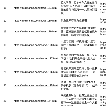
圣火明尊：传承中华文化的信仰
http
与智慧(圣火明尊：传承中华文
chen
16
https://m.dlmanna.com/news/181.html
chua
化的信仰与智慧——从历史到现
xian
代)
http
吸血鬼幸存者角色解锁
17
https://m.dlmanna.com/news/180.html
se-j
参量质变仪转换规则(转换前标
http
18
https://m.dlmanna.com/news/179.html
题：原标题参量质变仪转换规则
huan
huan
新标题：标题规则转换仪)
十三号病院：寻找真相(十三号
http
19
https://m.dlmanna.com/works/178.html
病院：真相追寻——游戏编辑的
zhao
de-g
故事)
全网最全的手游礼包合集，立即
http
20
https://m.dlmanna.com/works/177.html
下载！(全网最全手游礼包大合
shou-
zhu-
集，助你畅玩游戏！)
修复视频清晰度软件，让你重获
http
21
https://m.dlmanna.com/works/176.html
高清画质(重拾高清画质——最
ruan
jia-s
佳视频清晰度恢复软件)
使命召唤18手机版下载(免费下
http
22
https://m.dlmanna.com/works/175.html
载手机版《使命召唤18》：战争
shou
zhen
扩大化)
享受孤独时光，推荐这些适合晚
http
上一个人看的B站App(孤独时光
guan
23
https://m.dlmanna.com/news/174.html
shi-
推荐——这些适合晚上一个人看
app.
的B站App)